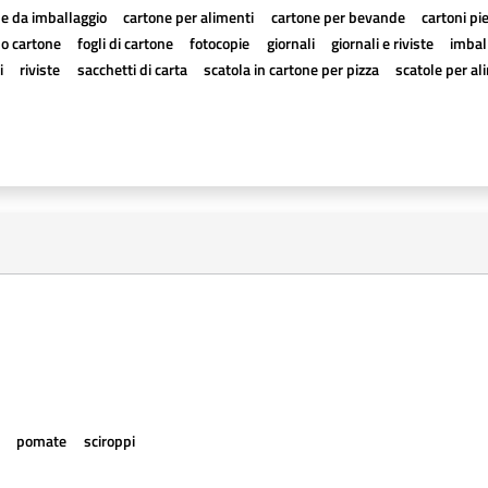
e da imballaggio
cartone per alimenti
cartone per bevande
cartoni pi
a o cartone
fogli di cartone
fotocopie
giornali
giornali e riviste
imball
i
riviste
sacchetti di carta
scatola in cartone per pizza
scatole per al
e
pomate
sciroppi