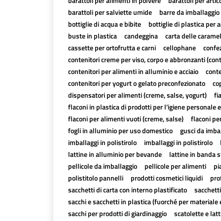
barattoli per alimenti in polvere
barattoli per artico
barattoli per salviette umide
barre da imballaggio 
bottiglie di acqua e bibite
bottiglie di plastica per a
buste in plastica
candeggina
carta delle carame
cassette per ortofrutta e carni
cellophane
confez
contenitori creme per viso, corpo e abbronzanti (con
contenitori per alimenti in alluminio e acciaio
conte
contenitori per yogurt o gelato preconfezionato
cop
dispensatori per alimenti (creme, salse, yogurt)
fi
flaconi in plastica di prodotti per l’igiene personale e
flaconi per alimenti vuoti (creme, salse)
flaconi pe
fogli in alluminio per uso domestico
gusci da imbal
imballaggi in polistirolo
imballaggi in polistirolo
lattine in alluminio per bevande
lattine in banda 
pellicole da imballaggio
pellicole per alimenti
pi
polistitolo pannelli
prodotti cosmetici liquidi
pro
sacchetti di carta con interno plastificato
sacchetti
sacchi e sacchetti in plastica (fuorché per materiale 
sacchi per prodotti di giardinaggio
scatolette e lat