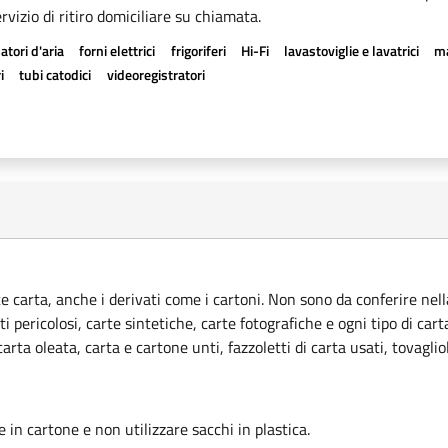
rvizio di ritiro domiciliare su chiamata.
atori d'aria
forni elettrici
frigoriferi
Hi-Fi
lavastoviglie e lavatrici
ma
i
tubi catodici
videoregistratori
ce carta, anche i derivati come i cartoni. Non sono da conferire nella
ti pericolosi, carte sintetiche, carte fotografiche e ogni tipo di car
rta oleata, carta e cartone unti, fazzoletti di carta usati, tovagliol
le in cartone e non utilizzare sacchi in plastica.