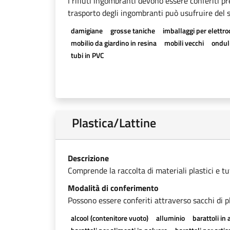
I rifiuti ingombranti devono essere conferiti pr
trasporto degli ingombranti può usufruire del se
damigiane
grosse taniche
imballaggi per elettr
mobilio da giardino in resina
mobili vecchi
onduli
tubi in PVC
Plastica/Lattine
Descrizione
Comprende la raccolta di materiali plastici e tutti
Modalità di conferimento
Possono essere conferiti attraverso sacchi di pl
alcool (contenitore vuoto)
alluminio
barattoli in 