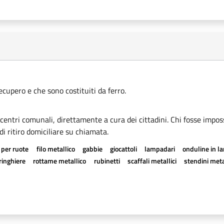
recupero e che sono costituiti da ferro.
i centri comunali, direttamente a cura dei cittadini. Chi fosse imposs
di ritiro domiciliare su chiamata.
 per ruote
filo metallico
gabbie
giocattoli
lampadari
onduline in l
ringhiere
rottame metallico
rubinetti
scaffali metallici
stendini meta