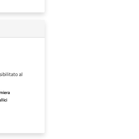
ibilitato al
amiera
llici