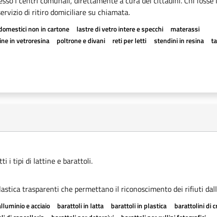
esso i centri comunali, direttamente a cura dei cittadini. Chi fosse 
rvizio di ritiro domiciliare su chiamata.
odomestici non in cartone
lastre di vetro intere e specchi
materassi
ne in vetroresina
poltrone e divani
reti per letti
stendini in resina
t
 i tipi di lattine e barattoli.
astica trasparenti che permettano il riconoscimento dei rifiuti dall
alluminio e acciaio
barattoli in latta
barattoli in plastica
barattolini di 