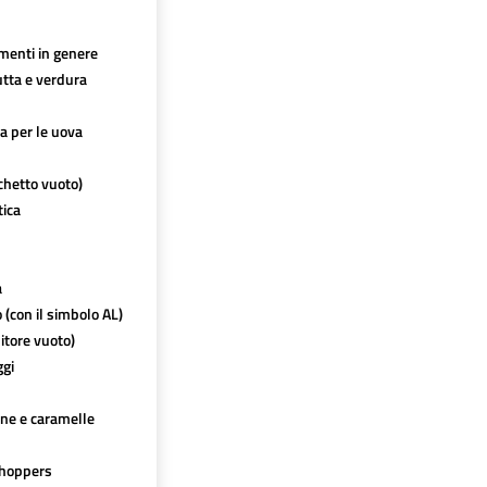
imenti in genere
utta e verdura
ca per le uova
chetto vuoto)
tica
a
o (con il simbolo AL)
itore vuoto)
ggi
ine e caramelle
hoppers