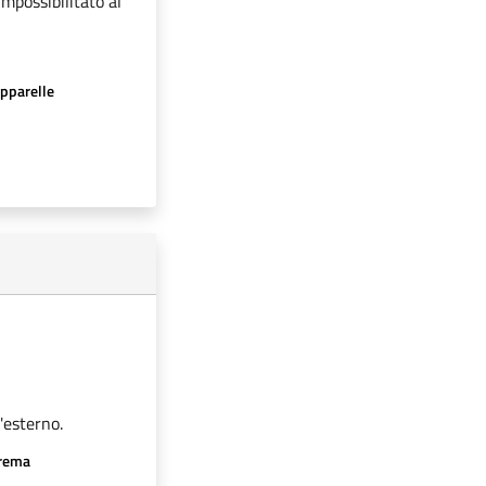
impossibilitato al
apparelle
'esterno.
crema