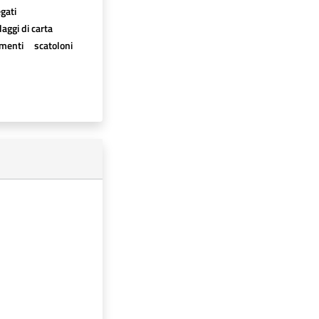
egati
aggi di carta
imenti
scatoloni