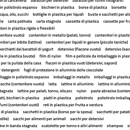
li di cancelleria
barattoli per detersivi
barattoli per rullini fotografici
in polistirolo espanso
bicchieri in plastica
borse di plastica
borsette
cqua, olio, succhi
bottiglie in plastica per liquidi
buste e sacchetti per al
lle
carta patinata
carta stagnola
cassette di plastica
cassette per fr
ioni in plastica rigide o flessibili
tenitore vuoto)
contenitori in metallo (pelati, tonno)
contenitori in plasti
nitori per bibite (lattine)
contenitori per liquidi in genere (piccole taniche)
erchietti dei barattoli di yogurt
detersivo (flacone vuoto)
detersivo (sac
ale in plastica (vuote)
film di nylon
film e pellicole da imballaggio in plas
 per la pulizia della casa
flaconi in plastica vuoti (detersivi, saponi)
r detergenti
fogli di protezione in alluminio delle cioccolate
laggio in polistirolo espanso
imballaggi in metallo
imballaggi in plastic
lacche (contenitore vuoto)
latta
lattine in alluminio
lattine in allumini
stagnata
lattine per pelati, tonno, olio,ecc
nylon
paste abrasive (conten
atti, bicchieri in plastica
piatti in plastica
polistirolo
polistirolo imballa
fumi (contenitori vuoti)
reti in plastica per frutta e verdura
 di plastica
sacchetti in plastica (borse per la spesa)
sacchetti per patat
edile)
sacchi per alimenti per animali
sacchi per detersivi
tine in banda stagnata
scatolette per tonno e altri alimenti
shampoo
s