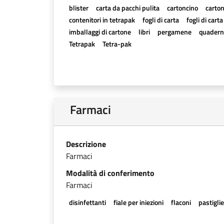
blister
carta da pacchi pulita
cartoncino
carton
contenitori in tetrapak
fogli di carta
fogli di cart
imballaggi di cartone
libri
pergamene
quadern
Tetrapak
Tetra-pak
Farmaci
Descrizione
Farmaci
Modalità di conferimento
Farmaci
disinfettanti
fiale per iniezioni
flaconi
pastigli