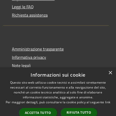
Leggi le FAQ
Richiesta assistenza
Amministrazione trasparente
Informativa privacy
Note legali
×
Dichiarazione di accessibilità
Informazioni sui cookie
Questo sito web utilizza cookie tecnici e assimilati strettamente
necessari al corretto funzionamento e alla navigazione del sito,
nonché un cookie tecnico analitico al solo fine di elaborare
informazioni statistiche, aggregate e anonime.
RSS
Copyright © 2026 • Comune di
Per maggiori dettagli, può consultare la cookie policy al seguente
link
Accessibilità
Berzo San Fermo • Powered by
Privacy
Municipium
Accesso
•
RIFIUTA TUTTO
ACCETTA TUTTO