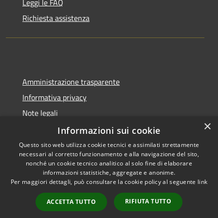
Leggi le FAQ
Richiesta assistenza
Amministrazione trasparente
Informativa privacy
Note legali
×
Dichiarazione di accessibilità
Informazioni sui cookie
Questo sito web utilizza cookie tecnici e assimilati strettamente
necessari al corretto funzionamento e alla navigazione del sito,
nonché un cookie tecnico analitico al solo fine di elaborare
informazioni statistiche, aggregate e anonime.
RSS
Copyright © 2026 • Comune di
Per maggiori dettagli, può consultare la cookie policy al seguente
link
Accessibilità
Berzo San Fermo • Powered by
Privacy
Municipium
Accesso
•
RIFIUTA TUTTO
ACCETTA TUTTO
Cookie
redazione