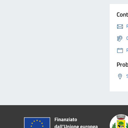
Cont
Prob