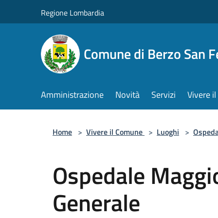
Salta al contenuto principale
Regione Lombardia
Comune di Berzo San 
Amministrazione
Novità
Servizi
Vivere 
Home
>
Vivere il Comune
>
Luoghi
>
Ospeda
Ospedale Maggi
Generale