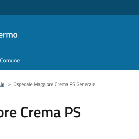
Fermo
il Comune
le
>
Ospedale Maggiore Crema PS Generale
ore Crema PS