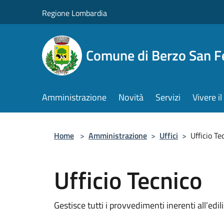
Salta al contenuto principale
Regione Lombardia
Comune di Berzo San 
Amministrazione
Novità
Servizi
Vivere 
Home
>
Amministrazione
>
Uffici
>
Ufficio Te
Ufficio Tecnico
Gestisce tutti i provvedimenti inerenti all’edili