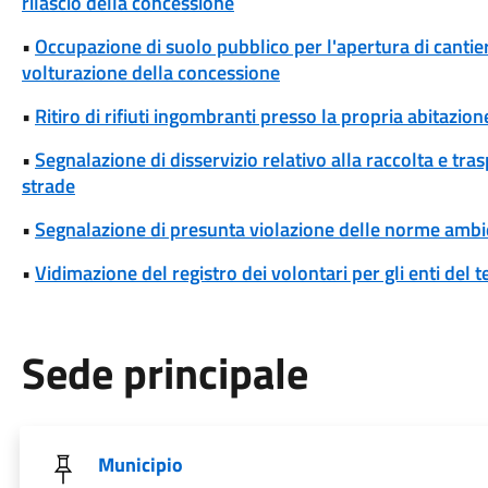
rilascio della concessione
•
Occupazione di suolo pubblico per l'apertura di cantieri
volturazione della concessione
•
Ritiro di rifiuti ingombranti presso la propria abitazion
•
Segnalazione di disservizio relativo alla raccolta e tra
strade
•
Segnalazione di presunta violazione delle norme ambi
•
Vidimazione del registro dei volontari per gli enti del t
Sede principale
Municipio