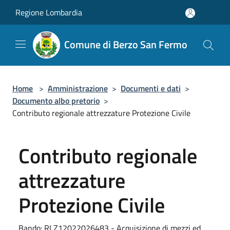
Salta al contenuto principale
Regione Lombardia
Comune di Berzo San Fermo
Home
>
Amministrazione
>
Documenti e dati
>
Documento albo pretorio
>
Contributo regionale attrezzature Protezione Civile
Contributo regionale
attrezzature
Protezione Civile
Bando: RLZ12022026483 - Acquisizione di mezzi ed