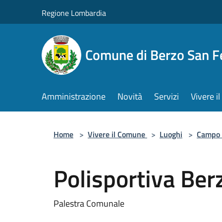
Salta al contenuto principale
Regione Lombardia
Comune di Berzo San 
Amministrazione
Novità
Servizi
Vivere 
Home
>
Vivere il Comune
>
Luoghi
>
Campo 
Polisportiva Be
Palestra Comunale