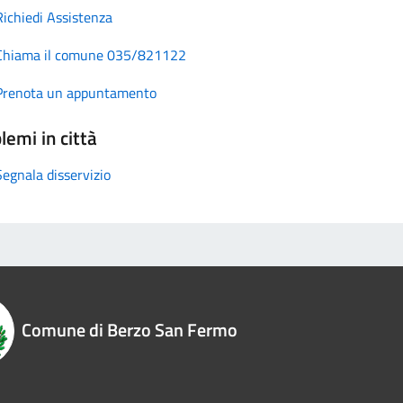
Richiedi Assistenza
Chiama il comune 035/821122
Prenota un appuntamento
lemi in città
Segnala disservizio
Comune di Berzo San Fermo