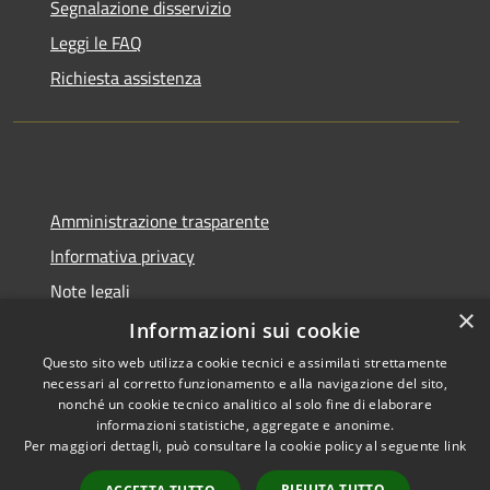
Segnalazione disservizio
Leggi le FAQ
Richiesta assistenza
Amministrazione trasparente
Informativa privacy
Note legali
×
Dichiarazione di accessibilità
Informazioni sui cookie
Questo sito web utilizza cookie tecnici e assimilati strettamente
necessari al corretto funzionamento e alla navigazione del sito,
nonché un cookie tecnico analitico al solo fine di elaborare
informazioni statistiche, aggregate e anonime.
RSS
Copyright © 2026 • Comune di
Per maggiori dettagli, può consultare la cookie policy al seguente
link
Accessibilità
Berzo San Fermo • Powered by
Privacy
Municipium
Accesso
•
RIFIUTA TUTTO