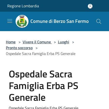
Salta al contenuto principale
Regione Lombardia
Comune di Berzo San Fermo
Home
>
Vivere il Comune
>
Luoghi
>
Pronto soccorso
>
Ospedale Sacra Famiglia Erba PS Generale
Ospedale Sacra
Famiglia Erba PS
Generale
Ospedale Sacra Famiglia Erba PS Generale