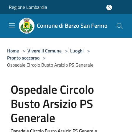
Salta al contenuto principale
Regione Lombardia
Comune di Berzo San Fermo
Home
>
Vivere il Comune
>
Luoghi
>
Pronto soccorso
>
Ospedale Circolo Busto Arsizio PS Generale
Ospedale Circolo
Busto Arsizio PS
Generale
Ospedale Circolo Busto Arsizio PS Generale