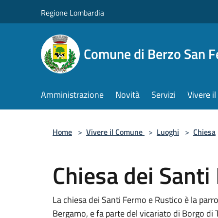
Salta al contenuto principale
Regione Lombardia
Comune di Berzo San 
Amministrazione
Novità
Servizi
Vivere 
Home
>
Vivere il Comune
>
Luoghi
>
Chiesa
Chiesa dei Santi
La chiesa dei Santi Fermo e Rustico è la parro
Bergamo, e fa parte del vicariato di Borgo di