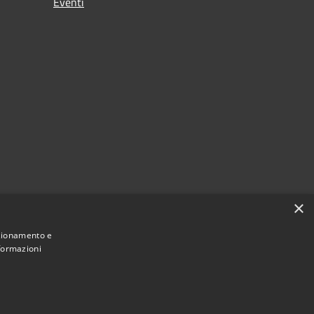
Eventi
×
nzionamento e
nformazioni
Municipium
Accesso