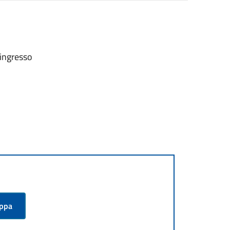
'ingresso
appa