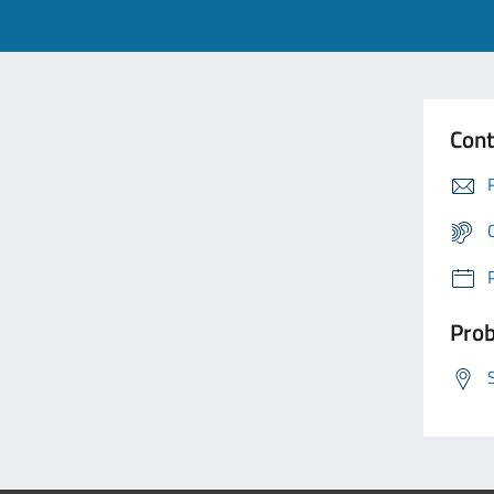
Cont
Prob