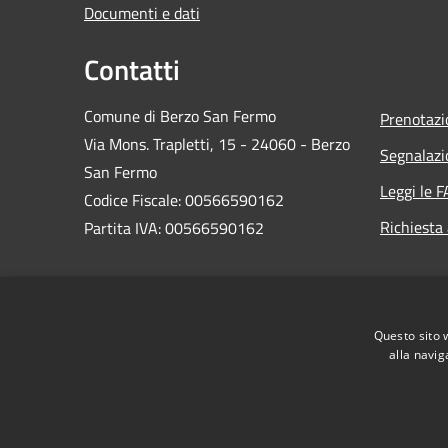
Documenti e dati
Contatti
Comune di Berzo San Fermo
Prenotaz
Via Mons. Trapletti, 15 - 24060 - Berzo
Segnalazi
San Fermo
Leggi le 
Codice Fiscale: 00566590162
Richiesta
Partita IVA: 00566590162
PEC:
protocollo@comuneberzosanfermo.legalmail.it
Centralino Unico: 035-821122
Questo sito 
alla navig
RSS
Accessibilità
Privacy
Cookie
Mappa de