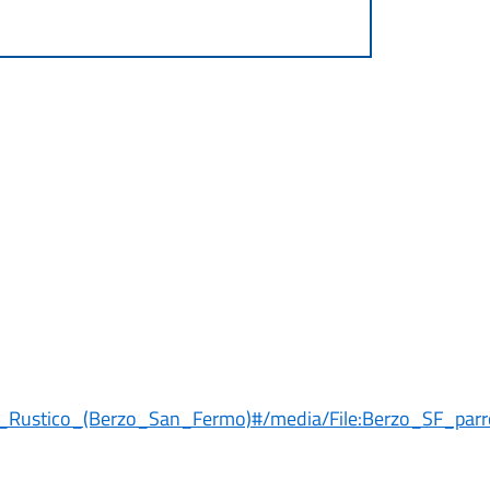
_e_Rustico_(Berzo_San_Fermo)#/media/File:Berzo_SF_parro