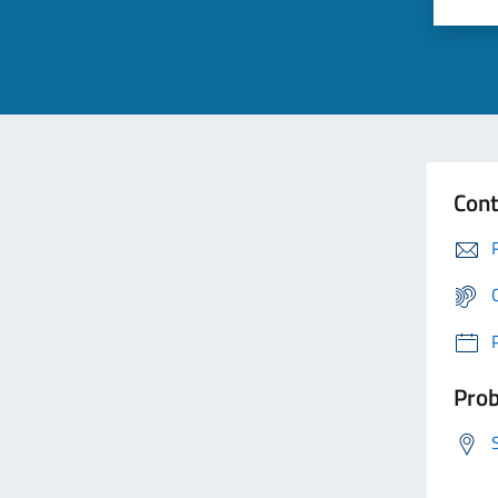
Cont
Prob