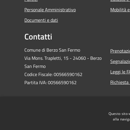
Personale Amministrativo
Mobilità e
Documenti e dati
Contatti
Comune di Berzo San Fermo
Prenotaz
Via Mons. Trapletti, 15 - 24060 - Berzo
Segnalazi
San Fermo
Leggi le 
Codice Fiscale: 00566590162
Richiesta
Partita IVA: 00566590162
PEC:
protocollo@comuneberzosanfermo.legalmail.it
Centralino Unico: 035-821122
Questo sito 
alla navig