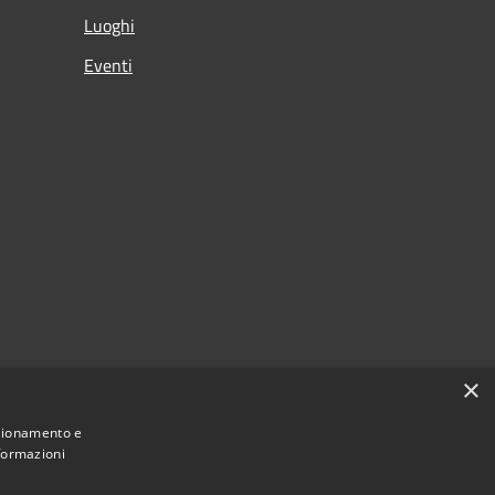
Luoghi
Eventi
×
nzionamento e
nformazioni