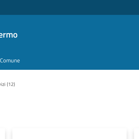
Fermo
il Comune
vizi (12)