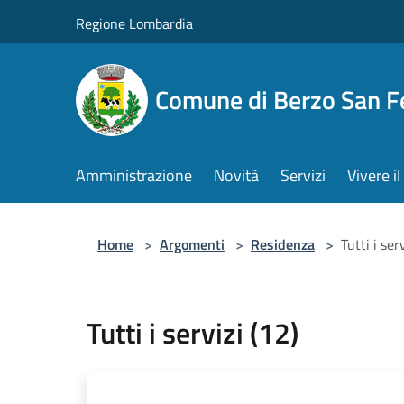
Salta al contenuto principale
Regione Lombardia
Comune di Berzo San 
Amministrazione
Novità
Servizi
Vivere 
Home
>
Argomenti
>
Residenza
>
Tutti i ser
Tutti i servizi (12)