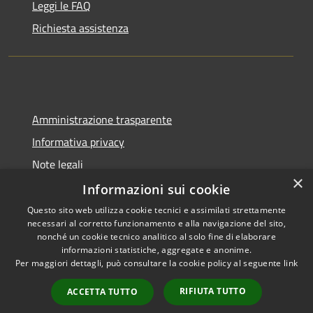
Leggi le FAQ
Richiesta assistenza
Amministrazione trasparente
Informativa privacy
Note legali
×
Dichiarazione di accessibilità
Informazioni sui cookie
Questo sito web utilizza cookie tecnici e assimilati strettamente
necessari al corretto funzionamento e alla navigazione del sito,
nonché un cookie tecnico analitico al solo fine di elaborare
informazioni statistiche, aggregate e anonime.
RSS
Copyright © 2026 • Comune di
Per maggiori dettagli, può consultare la cookie policy al seguente
link
Accessibilità
Berzo San Fermo • Powered by
Privacy
Municipium
Accesso
•
RIFIUTA TUTTO
ACCETTA TUTTO
Cookie
redazione