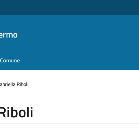
Fermo
il Comune
abriella Riboli
Riboli