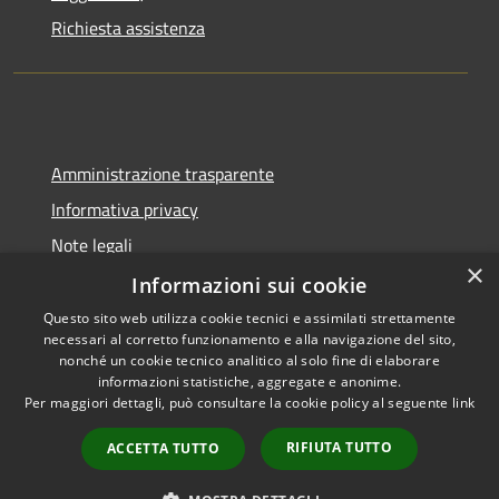
Richiesta assistenza
Amministrazione trasparente
Informativa privacy
Note legali
×
Dichiarazione di accessibilità
Informazioni sui cookie
Questo sito web utilizza cookie tecnici e assimilati strettamente
necessari al corretto funzionamento e alla navigazione del sito,
nonché un cookie tecnico analitico al solo fine di elaborare
informazioni statistiche, aggregate e anonime.
RSS
Copyright © 2026 • Comune di
Per maggiori dettagli, può consultare la cookie policy al seguente
link
Accessibilità
Berzo San Fermo • Powered by
Privacy
Municipium
Accesso
•
RIFIUTA TUTTO
ACCETTA TUTTO
Cookie
redazione