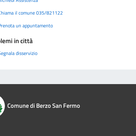
Chiama il comune 035/821122
Prenota un appuntamento
lemi in città
Segnala disservizio
Comune di Berzo San Fermo