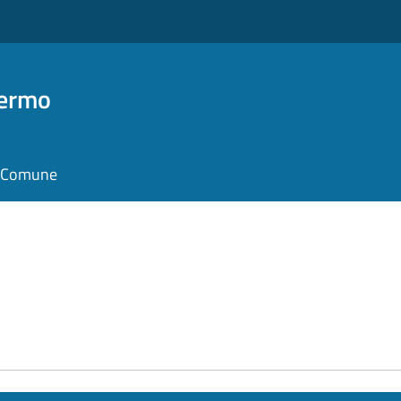
Fermo
il Comune
e