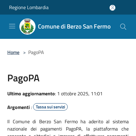
Salta al contenuto principale
Regione Lombardia
Comune di Berzo San Fermo
Home
>
PagoPA
PagoPA
Ultimo aggiornamento
: 1 ottobre 2025, 11:01
Argomenti
:
Tassa sui servizi
Il Comune di Berzo San Fermo ha aderito al sistema
nazionale dei pagamenti PagoPA, la piattaforma che
consente a cittadini e imprese di effettuare pagamenti