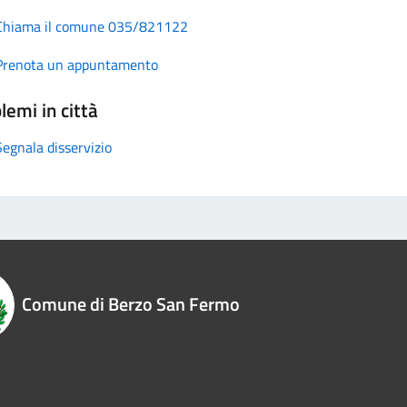
Chiama il comune 035/821122
Prenota un appuntamento
lemi in città
Segnala disservizio
Comune di Berzo San Fermo