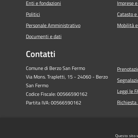
Enti e fondazioni
Imprese 
Politici
Catasto e
Personale Amministrativo
Mobilità e
Documenti e dati
Contatti
Comune di Berzo San Fermo
Prenotaz
Via Mons. Trapletti, 15 - 24060 - Berzo
Segnalazi
San Fermo
Leggi le 
Codice Fiscale: 00566590162
Richiesta
Partita IVA: 00566590162
PEC:
protocollo@comuneberzosanfermo.legalmail.it
Centralino Unico: 035-821122
Questo sito 